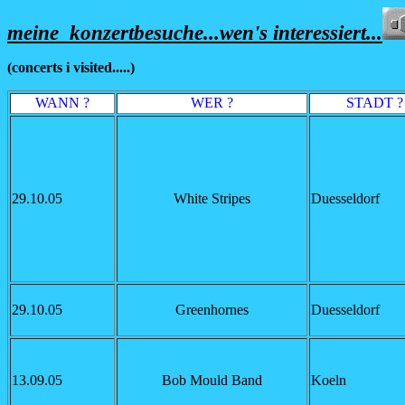
meine konzertbesuche...wen's interessiert...
(concerts i visited.....)
WANN ?
WER ?
STADT ?
29.10.05
White Stripes
Duesseldorf
29.10.05
Greenhornes
Duesseldorf
13.09.05
Bob Mould Band
Koeln