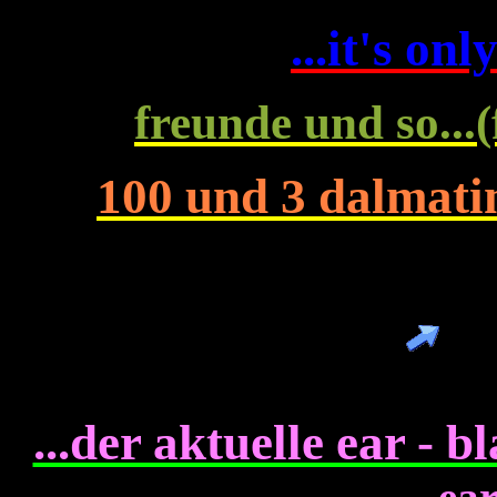
...it's onl
freunde und so...(
100 und 3 dalmati
.....
...der aktuelle ear - 
ea